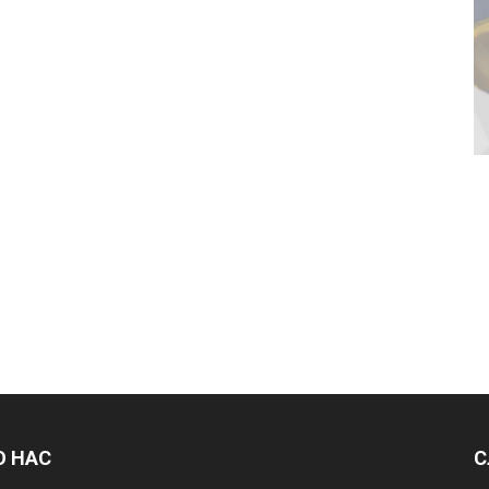
О НАС
С