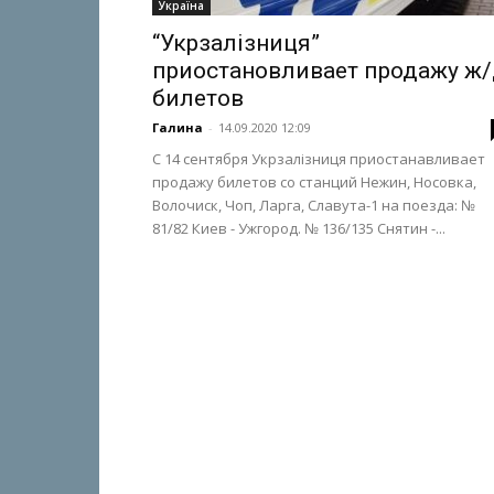
Україна
“Укрзалізниця”
приостановливает продажу ж
билетов
Галина
-
14.09.2020 12:09
С 14 сентября Укрзалізниця приостанавливает
продажу билетов со станций Нежин, Носовка,
Волочиск, Чоп, Ларга, Славута-1 на поезда: №
81/82 Киев - Ужгород. № 136/135 Снятин -...