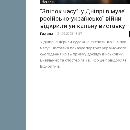
Новини
“Зліпок часу”: у Дніпрі в музеї
російсько-української війни
відкрили унікальну виставку
Галина
-
21.09.2023 13:37
У Дніпрі відкрили художню експозицію “Зліпок
часу”. Виставка показує портрет українського
сьогодення крізь призму досвіду військових,
цивільних та спостерігачів. Про це повідомляє
Відкритий...