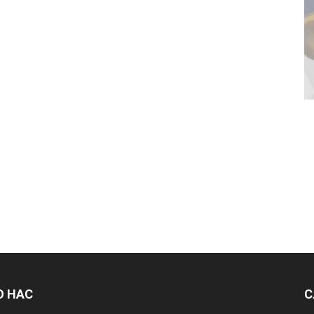
О НАС
С