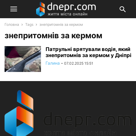
Головна
Tags
знепритомнів за кермом
знепритомнів за кермом
Патрульні врятували водія, який
знепритомнів за кермом у Дніпрі
Галина
-
07.02.2025 15:51