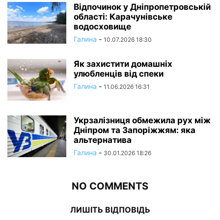
Відпочинок у Дніпропетровській
області: Карачунівське
водосховище
Галина
-
10.07.2026 18:30
Як захистити домашніх
улюбленців від спеки
Галина
-
11.06.2026 16:31
Укрзалізниця обмежила рух між
Дніпром та Запоріжжям: яка
альтернатива
Галина
-
30.01.2026 18:26
NO COMMENTS
ЛИШІТЬ ВІДПОВІДЬ