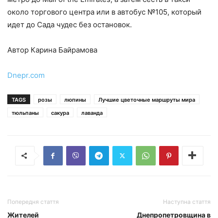
около торгового центра или в автобус №105, который
идет до Сада чудес без остановок.
Автор Карина Байрамова
Dnepr.com
TAGS
розы
люпины
Лучшие цветочные маршруты мира
тюльпаны
сакура
лаванда
Попередня стаття
Наступна стаття
Жителей
Днепропетровщина в