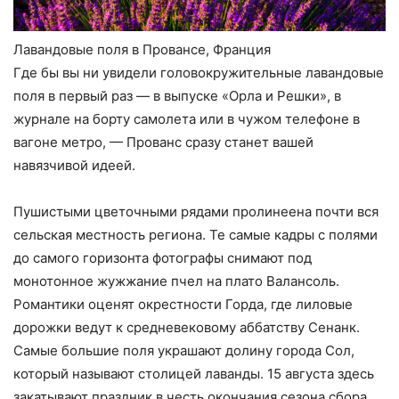
Лавандовые поля в Провансе, Франция
Где бы вы ни увидели головокружительные лавандовые
поля в первый раз — в выпуске «Орла и Решки», в
журнале на борту самолета или в чужом телефоне в
вагоне метро, — Прованс сразу станет вашей
навязчивой идеей.
Пушистыми цветочными рядами пролинеена почти вся
сельская местность региона. Те самые кадры с полями
до самого горизонта фотографы снимают под
монотонное жужжание пчел на плато Валансоль.
Романтики оценят окрестности Горда, где лиловые
дорожки ведут к средневековому аббатству Сенанк.
Самые большие поля украшают долину города Сол,
который называют столицей лаванды. 15 августа здесь
закатывают праздник в честь окончания сезона сбора