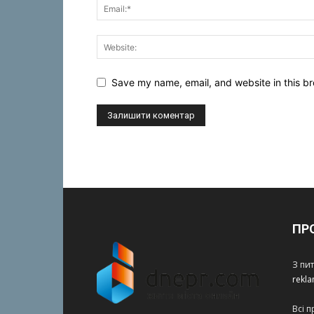
Save my name, email, and website in this br
ПР
З пи
rekl
Всі 