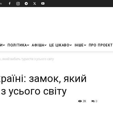
in
И
ПОЛІТИКА
АФІША
ЦЕ ЦІКАВО
ІНШЕ
ПРО ПРОЕКТ
, який вабить туристів з усього світу
раїні: замок, який
з усього світу
39
0