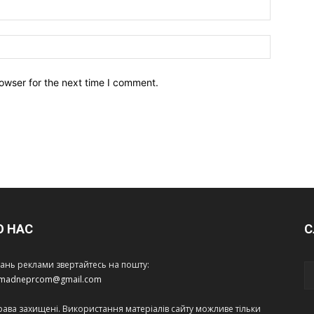
owser for the next time I comment.
О НАС
С
тань реклами звертайтесь на пошту:
amadneprcom@gmail.com
права захищені. Використання матеріалів сайту можливе тільки