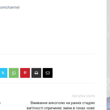
comchannel
Наступна стаття
и
Вживання алкоголю на ранніх стадіях
вагітності спричиняє зміни в генах: нове