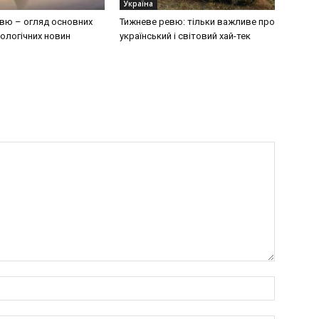
Україна
вю – огляд основних
Тижневе ревю: тільки важливе про
ологічних новин
український і світовий хай-тек