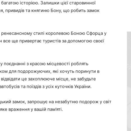
багатою історією. Залишки цієї старовинної
я, привидів та княгиню Бону, що робить замок
у ренесансному стилі королевою Боною Сфорца у
він все ще привертає туристів за допомогою своєї
 у поєднанні з красою місцевості роблять
ом для подорожуючих, які хочуть поринути в
відвідати це захоплююче місце, не забудьте
бусів та поїздів з усіх куточків України.
ький замок, запрошує на незабутню подорож у світ
яке враження у вашій пам’яті.