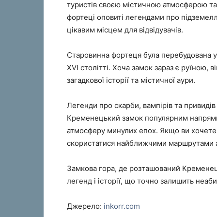
туристів своєю містичною атмосферою та 
фортеці оповиті легендами про підземелл
цікавим місцем для відвідувачів.
Старовинна фортеця була перебудована 
XVI столітті. Хоча замок зараз є руїною, 
загадкової історії та містичної аури.
Легенди про скарби, вампірів та привидів
Кременецький замок популярним напрямк
атмосферу минулих епох. Якщо ви хочете 
скористатися найближчими маршрутами авто
Замкова гора, де розташований Кременец
легенд і історії, що точно залишить неаби
Джерело:
inkorr.com