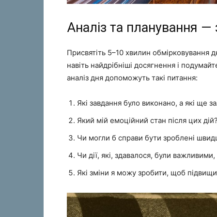
Аналіз та планування —
Присвятіть 5–10 хвилин обмірковування дн
навіть найдрібніші досягнення і подумай
аналіз дня допоможуть такі питання:
Які завдання було виконано, а які ще 
Який мій емоційний стан після цих дій
Чи могли б справи бути зроблені швид
Чи дії, які, здавалося, були важливими
Які зміни я можу зробити, щоб підвищ