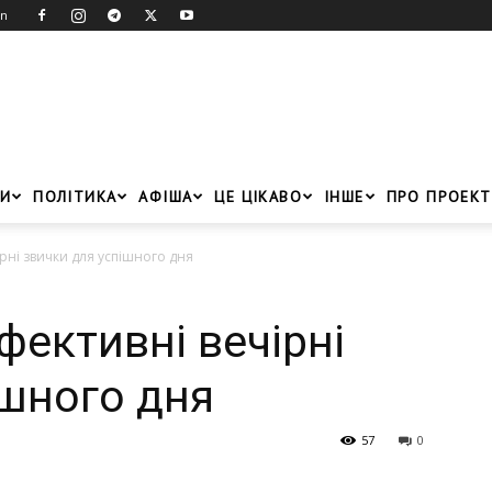
in
И
ПОЛІТИКА
АФІША
ЦЕ ЦІКАВО
ІНШЕ
ПРО ПРОЕКТ
рні звички для успішного дня
фективні вечірні
ішного дня
57
0