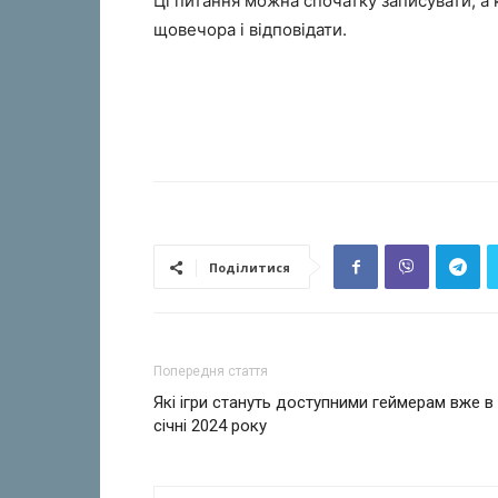
Ці питання можна спочатку записувати, а к
щовечора і відповідати.
Поділитися
Попередня стаття
Які ігри стануть доступними геймерам вже в
січні 2024 року