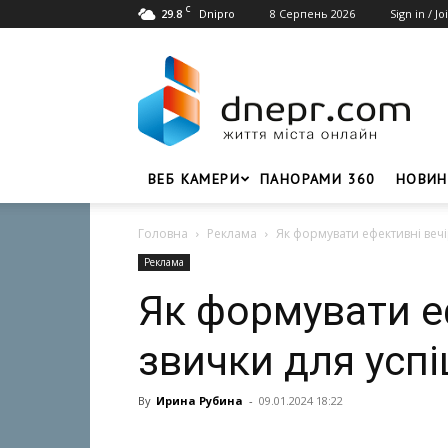
C
29.8
8 Серпень 2026
Sign in / Jo
Dnipro
Dnepr.com
–
Головний
портал
новин
Дніпра
ВЕБ КАМЕРИ
ПАНОРАМИ 360
НОВИН
Головна
Реклама
Як формувати ефективні вечі
Реклама
Як формувати е
звички для усп
By
Ирина Рубина
-
09.01.2024 18:22