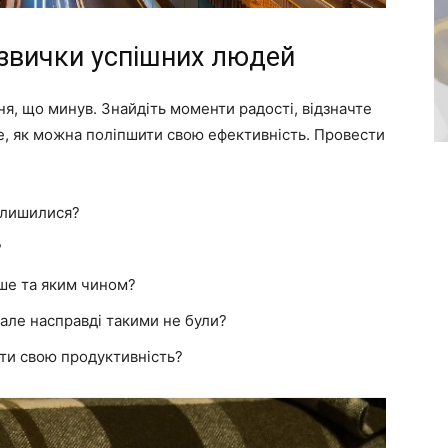
 звички успішних людей
я, що минув. Знайдіть моменти радості, відзначте
те, як можна поліпшити свою ефективність. Провести
залишилися?
?
ше та яким чином?
, але насправді такими не були?
ити свою продуктивність?