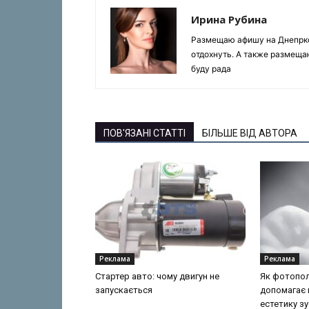
Ирина Рубина
Размещаю афишу на Днепрком
отдохнуть. А также размеща
буду рада
ПОВ'ЯЗАНІ СТАТТІ
БІЛЬШЕ ВІД АВТОРА
Реклама
Реклама
Стартер авто: чому двигун не
Як фотопол
запускається
допомагає 
естетику зу