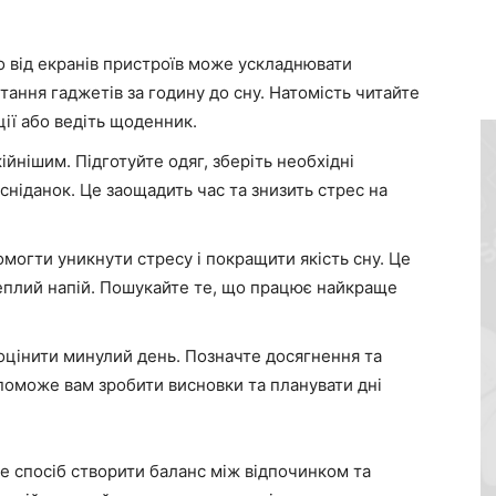
о від екранів пристроїв може ускладнювати
ання гаджетів за годину до сну. Натомість читайте
ії або ведіть щоденник.
йнішим. Підготуйте одяг, зберіть необхідні
сніданок. Це заощадить час та знизить стрес на
могти уникнути стресу і покращити якість сну. Це
еплий напій. Пошукайте те, що працює найкраще
 оцінити минулий день. Позначте досягнення та
оможе вам зробити висновки та планувати дні
 Це спосіб створити баланс між відпочинком та