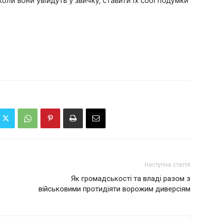
оли вони увійдуть у звичку, ставити їх собі подумки
Наступна стаття
Як громадськості та владі разом з
військовими протидіяти ворожим диверсіям