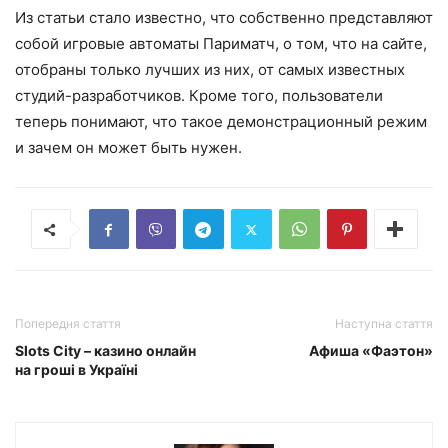
Из статьи стало известно, что собственно представляют
собой игровые автоматы Париматч, о том, что на сайте,
отобраны только лучших из них, от самых известных
студий-разработчиков. Кроме того, пользователи
теперь понимают, что такое демонстрационный режим
и зачем он может быть нужен.
Попередня стаття
Наступна стаття
Slots City – казино онлайн
Афиша «Фаэтон»
на гроші в Україні