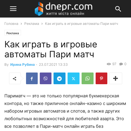
Головна
Реклама
Как играть в игровые автоматы Пари матч
Реклама
Как играть в игровые
автоматы Пари матч
97
0
By
Ирина Рубина
-
23.07.2021 13:33
Париматч — это не только популярная букмекерская
контора, но также приличное онлайн-казино с широким
набором игровых автоматов и слотов, а также других
любопытных возможностей для любителей азарта. Это
все позволяет в Пари-матч онлайн играть без