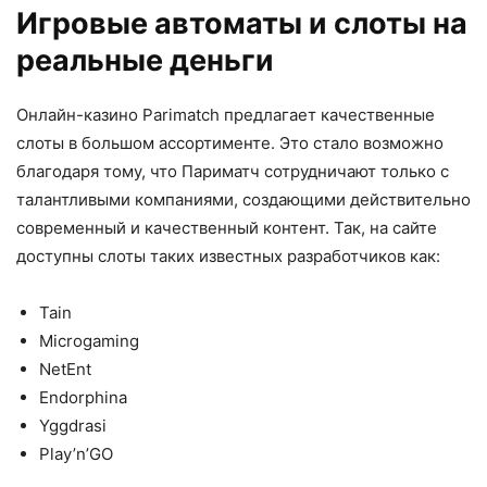
Игровые автоматы и слоты на
реальные деньги
Онлайн-казино Parimatch предлагает качественные
слоты в большом ассортименте. Это стало возможно
благодаря тому, что Париматч сотрудничают только с
талантливыми компаниями, создающими действительно
современный и качественный контент. Так, на сайте
доступны слоты таких известных разработчиков как:
Tain
Microgaming
NetEnt
Endorphina
Yggdrasi
Play’n’GO