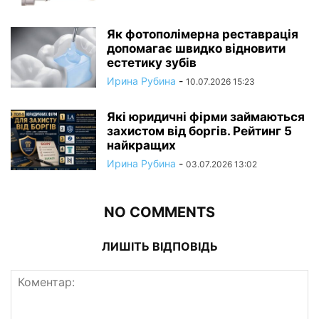
Як фотополімерна реставрація
допомагає швидко відновити
естетику зубів
Ирина Рубина
-
10.07.2026 15:23
Які юридичні фірми займаються
захистом від боргів. Рейтинг 5
найкращих
Ирина Рубина
-
03.07.2026 13:02
NO COMMENTS
ЛИШІТЬ ВІДПОВІДЬ