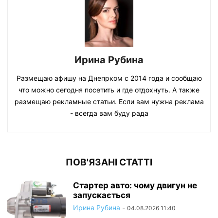
Ирина Рубина
Размещаю афишу на Днепрком с 2014 года и сообщаю
что можно сегодня посетить и где отдохнуть. А также
размещаю рекламные статьи. Если вам нужна реклама
- всегда вам буду рада
ПОВ'ЯЗАНІ СТАТТІ
Стартер авто: чому двигун не
запускається
Ирина Рубина
-
04.08.2026 11:40