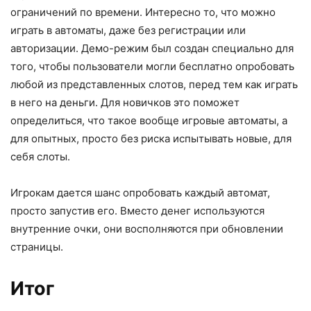
ограничений по времени. Интересно то, что можно
играть в автоматы, даже без регистрации или
авторизации. Демо-режим был создан специально для
того, чтобы пользователи могли бесплатно опробовать
любой из представленных слотов, перед тем как играть
в него на деньги. Для новичков это поможет
определиться, что такое вообще игровые автоматы, а
для опытных, просто без риска испытывать новые, для
себя слоты.
Игрокам дается шанс опробовать каждый автомат,
просто запустив его. Вместо денег используются
внутренние очки, они восполняются при обновлении
страницы.
Итог