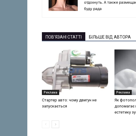
отдохнуть. А также размеща
буду рада
ПОВ'ЯЗАНІ СТАТТІ
БІЛЬШЕ ВІД АВТОРА
Реклама
Реклама
Стартер авто: чому двигун не
Як фотопол
запускається
допомагає 
естетику зу