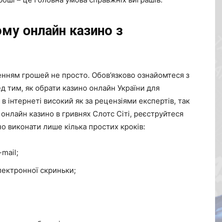
ому онлайн казино з
енням грошей не просто. Обов’язково ознайомтеся з
ед тим, як обрати казино онлайн України для
 в інтернеті високий як за рецензіями експертів, так
 онлайн казино в гривнях Слотс Сіті, реєструйтеся
но виконати лише кілька простих кроків:
mail;
лектронної скриньки;