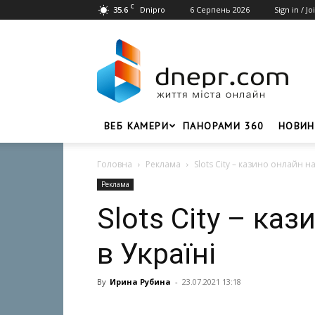
C
35.6
6 Серпень 2026
Sign in / Jo
Dnipro
Dnepr.com
–
Головний
портал
новин
Дніпра
ВЕБ КАМЕРИ
ПАНОРАМИ 360
НОВИН
Головна
Реклама
Slots City – казино онлайн на
Реклама
Slots City – ка
в Україні
By
Ирина Рубина
-
23.07.2021 13:18