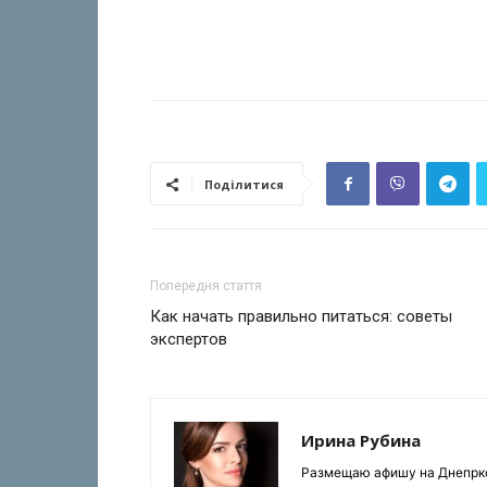
Поділитися
Попередня стаття
Как начать правильно питаться: советы
экспертов
Ирина Рубина
Размещаю афишу на Днепрком