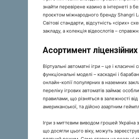
знайти перевірене казино в інтернеті з б
проєктом міжнародного бренду Shangri La 
Світові стандарти, відсутність «сірих» схе
закладу, а колекція відеослотів – справжн
Асортимент ліцензійних 
Віртуальні автоматні ігри – це і класичні
функціональні моделі – каскадні і барабан
онлайн-копії популярних в наземних закла
переліку ігрових автоматів займає особли
правилами, що різняться в залежності від
американської, та дійсно азартним геймп
Ігри з миттєвим виводом грошей Україна за
що досягли цього віку, можуть зареєструв
платний режим. Саме ставки на реальні г