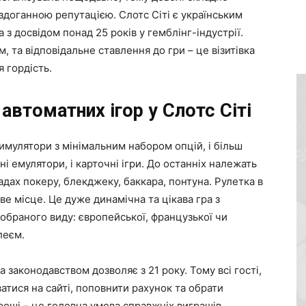
ездоганною репутацією. Слотс Сіті є українським
з досвідом понад 25 років у гемблінг-індустрії.
м, та відповідальне ставлення до гри – це візитівка
я гордість.
автоматних ігор у Слотс Сіті
 симулятори з мінімальним набором опцій, і більш
ні емулятори, і карточні ігри. До останніх належать
дах покеру, блекджеку, баккара, понтуна. Рулетка в
ве місце. Це дуже динамічна та цікава гра з
 обраного виду: європейської, французької чи
леєм.
 законодавством дозволяє з 21 року. Тому всі гості,
атися на сайті, поповнити рахунок та обрати
роші – це головна умова справжніх виграшів.