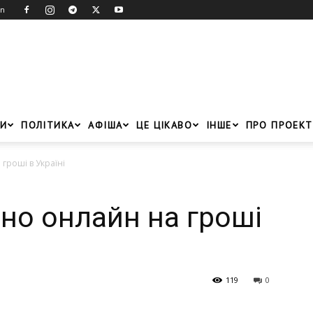
in
И
ПОЛІТИКА
АФІША
ЦЕ ЦІКАВО
ІНШЕ
ПРО ПРОЕКТ
 гроші в Україні
зино онлайн на гроші
119
0