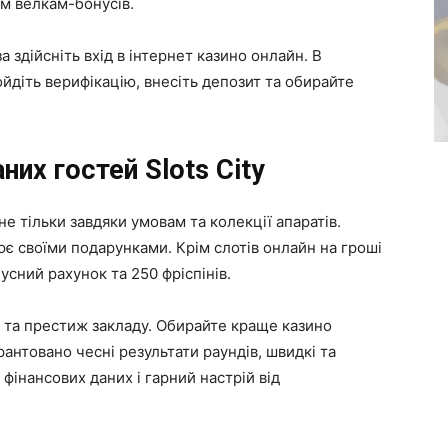
м велкам-бонусів.
а здійсніть вхід в інтернет казино онлайн. В
ойдіть верифікацію, внесіть депозит та обирайте
их гостей Slots City
не тільки завдяки умовам та колекції апаратів.
є своїми подарунками. Крім слотів онлайн на гроші
усний рахунок та 250 фріспінів.
ю та престиж закладу. Обирайте краще казино
рантовано чесні результати раундів, швидкі та
 фінансових даних і гарний настрій від