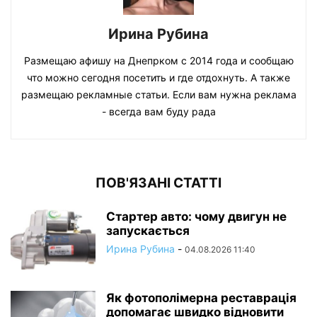
Ирина Рубина
Размещаю афишу на Днепрком с 2014 года и сообщаю
что можно сегодня посетить и где отдохнуть. А также
размещаю рекламные статьи. Если вам нужна реклама
- всегда вам буду рада
ПОВ'ЯЗАНІ СТАТТІ
Стартер авто: чому двигун не
запускається
Ирина Рубина
-
04.08.2026 11:40
Як фотополімерна реставрація
допомагає швидко відновити