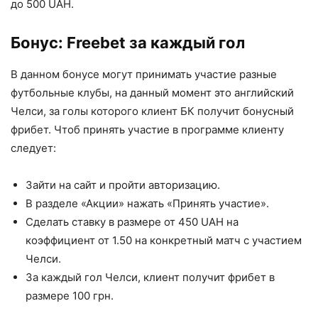
до 500 UAH.
Бонус: Freebet за каждый гол
В данном бонусе могут принимать участие разные
футбольные клубы, на данный момент это английский
Челси, за голы которого клиент БК получит бонусный
фрибет. Чтоб принять участие в программе клиенту
следует:
Зайти на сайт и пройти авторизацию.
В разделе «Акции» нажать «Принять участие».
Сделать ставку в размере от 450 UAH на
коэффициент от 1.50 на конкретный матч с участием
Челси.
За каждый гол Челси, клиент получит фрибет в
размере 100 грн.