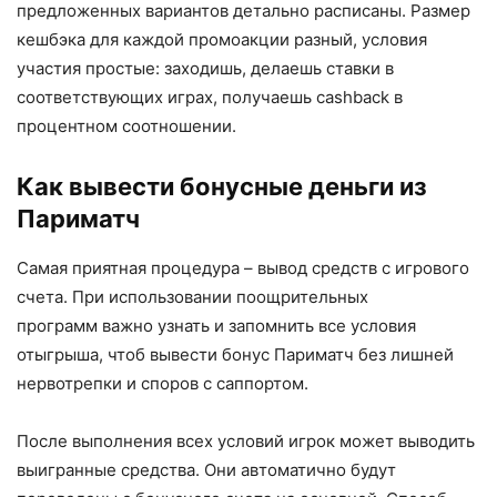
предложенных вариантов детально расписаны. Размер
кешбэка для каждой промоакции разный, условия
участия простые: заходишь, делаешь ставки в
соответствующих играх, получаешь cashback в
процентном соотношении.
Как вывести бонусные деньги из
Париматч
Самая приятная процедура – вывод средств с игрового
счета. При использовании поощрительных
программ важно узнать и запомнить все условия
отыгрыша, чтоб вывести бонус Париматч без лишней
нервотрепки и споров с саппортом.
После выполнения всех условий игрок может выводить
выигранные средства. Они автоматично будут