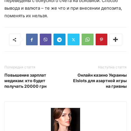
переведены с бонусного счета на основной. Способ
вывода и валюта – те же что и при внесении депозита,
поменять их нельзя.
Попередня стаття
Наступна стаття
Повышение зарплат
Онлайн казино Украины
медикам: кто будет
Elslots для азартной игры
получать 20000 грн
на гривны