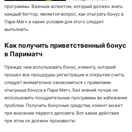
программы. Важным аспектом, который должен знать
каждый беттор, является вопрос, как отыграть бонус в
Пари Матч и какие условия для этого следует
выполнить.
Как получить приветственный бонус
в Париматч
Прежде чем использовать бонус, клиенту, который
прошел все процедуры регистрации и открытия счета,
следует внимательно ознакомиться с правилами
отыгрыша бонуса в Пари Матч. Без знаний лучше не
использовать поощрительные программы во избежание
проблем. Получить бонусные средства, клиент может
при внесении первого депозита. Вот какие действия
при этом он должен произвести: