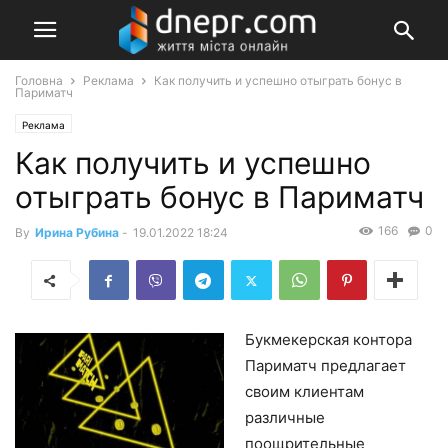
Головна
Реклама
Как получить и успешно отыграть бонус в
Париматч
Реклама
Как получить и успешно
отыграть бонус в Париматч
166
0
By
Ирина Рубина
-
19.01.2022 18:24
Букмекерская контора
Париматч предлагает
своим клиентам
различные
поощрительные