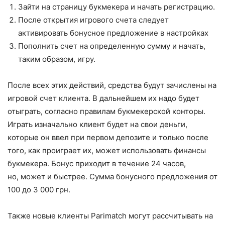
Зайти на страницу букмекера и начать регистрацию.
После открытия игрового счета следует
активировать бонусное предложение в настройках
Пополнить счет на определенную сумму и начать,
таким образом, игру.
После всех этих действий, средства будут зачислены на
игровой счет клиента. В дальнейшем их надо будет
отыграть, согласно правилам букмекерской конторы.
Играть изначально клиент будет на свои деньги,
которые он ввел при первом депозите и только после
того, как проиграет их, может использовать финансы
букмекера. Бонус приходит в течение 24 часов,
но, может и быстрее. Сумма бонусного предложения от
100 до 3 000 грн.
Также новые клиенты Parimatch могут рассчитывать на