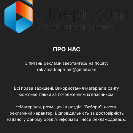
ПРО НАС
З питань реклами звертайтесь на пошту:
reklamadneprcom@gmail.com
Всі права захищені. Використання матеріалів сайту
можливе тільки за погодженням із власником.
**Матеріали, розміщені в розділі "Вибори", носять
рекламний характер. Відповідальність за достовірність
наданої у даному розділі інформації несе рекламодавець.