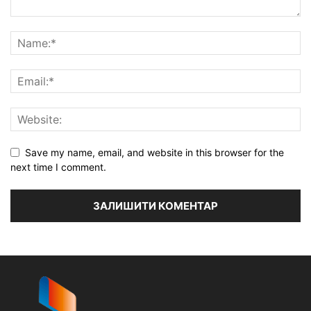
Save my name, email, and website in this browser for the
next time I comment.