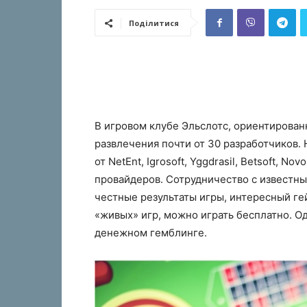
Поділитися
В игровом клубе Эльслотс, ориентирован
развлечения почти от 30 разработчиков. 
от NetEnt, Igrosoft, Yggdrasil, Betsoft, No
провайдеров. Сотрудничество с известны
честные результаты игры, интересный ге
«живых» игр, можно играть бесплатно. О
денежном гемблинге.