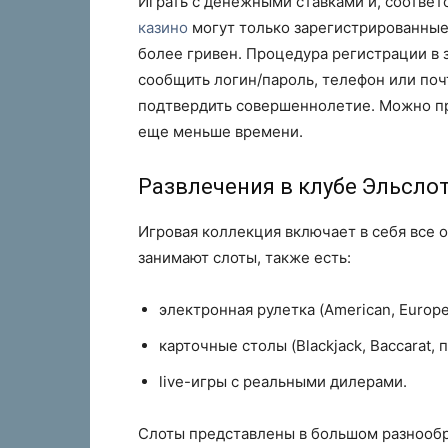
Играть с денежными ставками и, соответ
казино
могут только зарегистрированные
более гривен. Процедура регистрации в 
сообщить логин/пароль, телефон или поч
подтвердить совершеннолетие. Можно при
еще меньше времени.
Развлечения в клубе Эльсло
Игровая коллекция включает в себя все 
занимают слоты, также есть:
электронная рулетка (American, Europe
карточные столы (Blackjack, Baccarat, п
live-игры с реальными дилерами.
Слоты представлены в большом разнообр