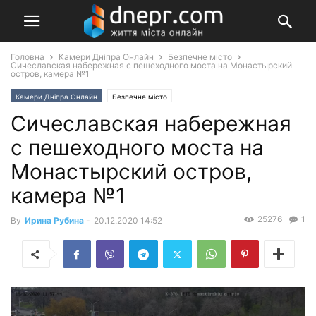
Головна
Камери Дніпра Онлайн
Безпечне місто
Сичеславская набережная с пешеходного моста на Монастырский
остров, камера №1
Камери Дніпра Онлайн
Безпечне місто
Сичеславская набережная
с пешеходного моста на
Монастырский остров,
камера №1
25276
1
By
Ирина Рубина
-
20.12.2020 14:52