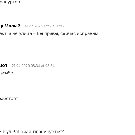
аллургов
др Малый
16.04.2020 17:18 At 17:18
ект, а не улица – Вы правы, сейчас исправим.
шот
21.04.2020 08:34 At 08:34
пасибо
работает
и в ул Рабочая..планируется?