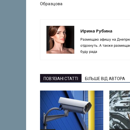
Образцова
Ирина Рубина
Размещаю афишу на Днепрком
отдохнуть. А также размеща
буду рада
ПОВ'ЯЗАНІ СТАТТІ
БІЛЬШЕ ВІД АВТОРА