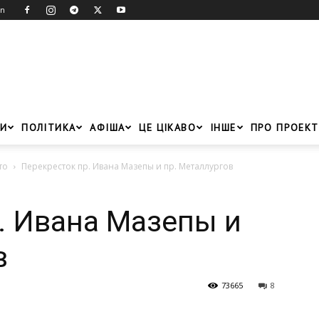
in
И
ПОЛІТИКА
АФІША
ЦЕ ЦІКАВО
ІНШЕ
ПРО ПРОЕКТ
то
Перекресток пр. Ивана Мазепы и пр. Металлургов
. Ивана Мазепы и
в
73665
8