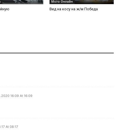
а
Місто Онлайн
ейную
Вид на косу на ж/м Победа
.2020 16:09 At 16:09
:17 At 08:17