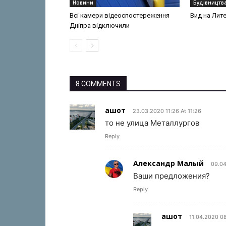
Новини
Будівництв
Всі камери відеоспостереження
Вид на Лит
Дніпра відключили
8 COMMENTS
ашот
23.03.2020 11:26 At 11:26
то не улица Металлургов
Reply
Александр Малый
09.04
Ваши предложения?
Reply
ашот
11.04.2020 08