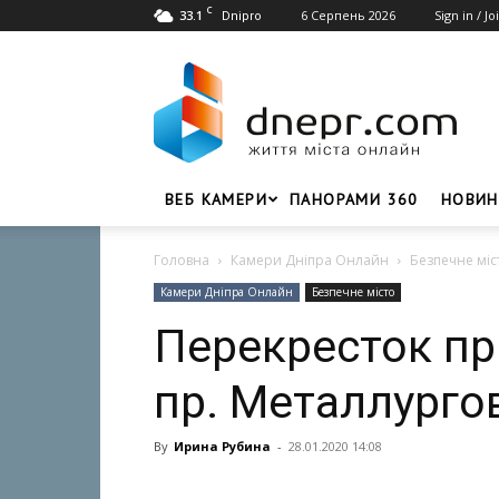
C
33.1
6 Серпень 2026
Sign in / Jo
Dnipro
Dnepr.com
–
Головний
портал
новин
Дніпра
ВЕБ КАМЕРИ
ПАНОРАМИ 360
НОВИН
Головна
Камери Дніпра Онлайн
Безпечне міс
Камери Дніпра Онлайн
Безпечне місто
Перекресток пр
пр. Металлурго
By
Ирина Рубина
-
28.01.2020 14:08