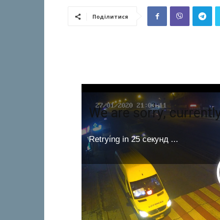
Поділитися
We are sorry, currently
Retrying in
24 секунд
...