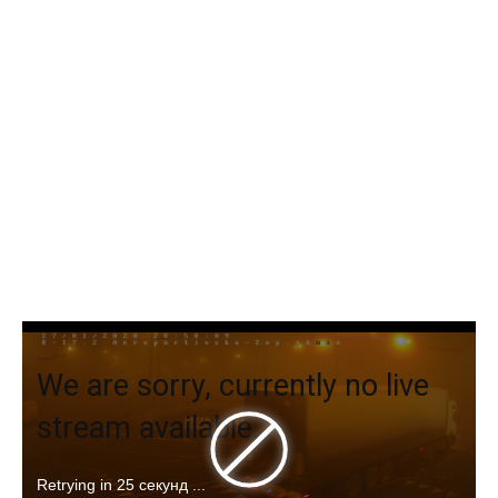
We are sorry, currently no live
stream available.
Retrying in
24 секунд
...