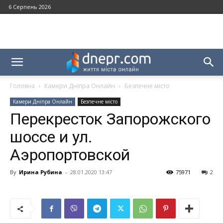
6 Серпень 2026
Головна
Камери Дніпра Онлайн
Безпечне місто
Камери Дніпра Онлайн
Безпечне місто
Перекресток Запорожского
шоссе и ул.
Аэропортовской
By
Ирина Рубина
-
28.01.2020 13:47
75971
2