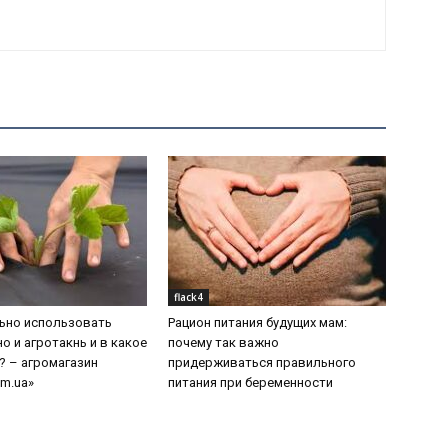
flack4
ьно использовать
Рацион питания будущих мам:
о и агротакнь и в какое
почему так важно
? – агромагазин
придерживаться правильного
om.ua»
питания при беременности