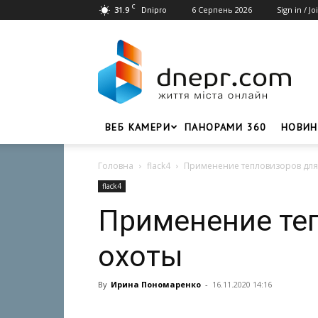
C
31.9
6 Серпень 2026
Sign in / Jo
Dnipro
Dnepr.com
–
Головний
портал
новин
Дніпра
ВЕБ КАМЕРИ
ПАНОРАМИ 360
НОВИН
Головна
flack4
Применение тепловизоров для
flack4
Применение те
охоты
By
Ирина Пономаренко
-
16.11.2020 14:16