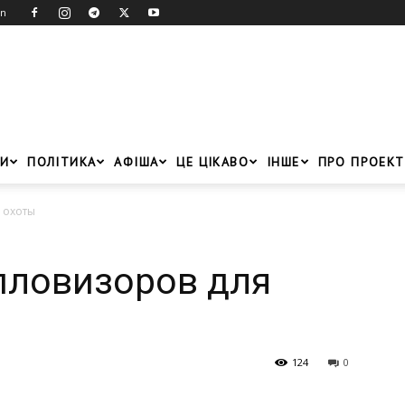
in
И
ПОЛІТИКА
АФІША
ЦЕ ЦІКАВО
ІНШЕ
ПРО ПРОЕКТ
 охоты
пловизоров для
124
0