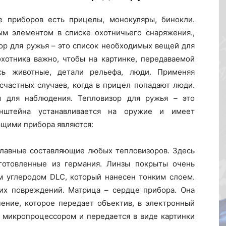
е приборов есть прицелы, монокуляры, бинокли.
м элементом в списке охотничьего снаряжения.,
зор для ружья – это список необходимых вещей для
охотника важно, чтобы на картинке, передаваемой
сь животные, детали рельефа, люди. Применяя
счастных случаев, когда в прицел попадают люди.
 для наблюдения. Тепловизор для ружья – это
нштейна устанавливается на оружие и имеет
ющими прибора являются:
Главные составляющие любых тепловизоров. Здесь
зготовленные из германия. Линзы покрыты очень
 углеродом DLC, который нанесен тонким слоем.
их повреждений. Матрица – сердце прибора. Она
ение, которое передает объектив, в электронный
я микропроцессором и передается в виде картинки