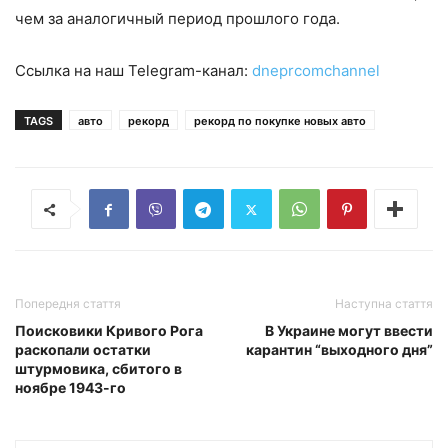
чем за аналогичный период прошлого года.
Ссылка на наш Telegram-канал:
dneprcomchannel
TAGS
авто
рекорд
рекорд по покупке новых авто
Попередня стаття
Наступна стаття
Поисковики Кривого Рога
В Украине могут ввести
раскопали остатки
карантин “выходного дня”
штурмовика, сбитого в
ноябре 1943-го