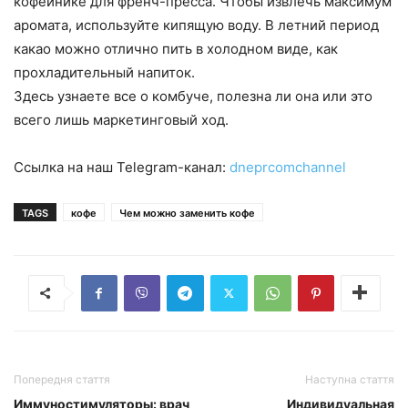
кофейнике для френч-пресса. Чтобы извлечь максимум
аромата, используйте кипящую воду. В летний период
какао можно отлично пить в холодном виде, как
прохладительный напиток.
Здесь узнаете все о комбуче, полезна ли она или это
всего лишь маркетинговый ход.
Ссылка на наш Telegram-канал:
dneprcomchannel
TAGS
кофе
Чем можно заменить кофе
Попередня стаття
Наступна стаття
Иммуностимуляторы: врач
Индивидуальная