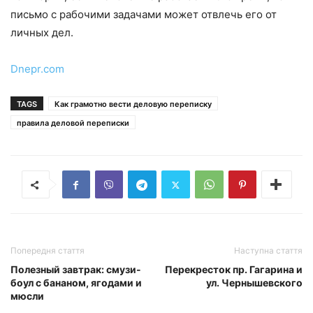
письмо с рабочими задачами может отвлечь его от
личных дел.
Dnepr.com
TAGS
Как грамотно вести деловую переписку
правила деловой переписки
Попередня стаття
Наступна стаття
Полезный завтрак: смузи-
Перекресток пр. Гагарина и
боул с бананом, ягодами и
ул. Чернышевского
мюсли