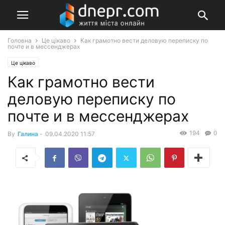
Головна
Це цікаво
Как грамотно вести деловую переписку по
почте и в мессенджерах
Це цікаво
Как грамотно вести
деловую переписку по
почте и в мессенджерах
194
0
By
Галина
-
09.04.2020 11:57