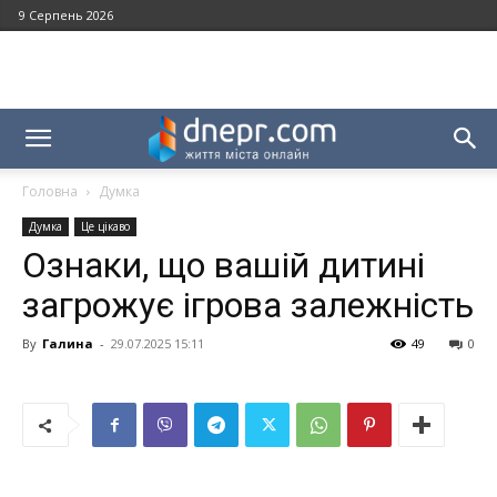
9 Серпень 2026
Головна
Думка
Думка
Це цікаво
Ознаки, що вашій дитині
загрожує ігрова залежність
By
Галина
-
29.07.2025 15:11
49
0