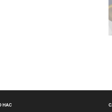
О НАС
С