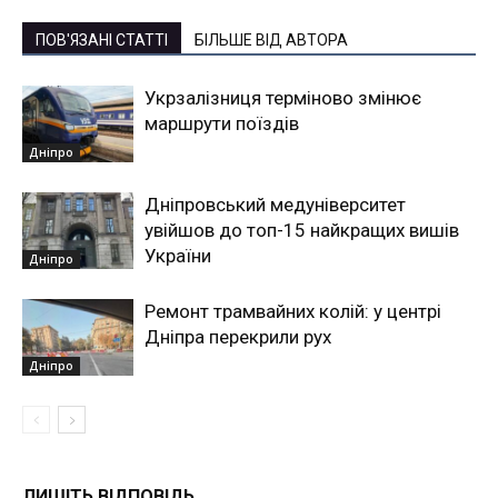
ПОВ'ЯЗАНІ СТАТТІ
БІЛЬШЕ ВІД АВТОРА
Укрзалізниця терміново змінює
маршрути поїздів
Дніпро
Дніпровський медуніверситет
увійшов до топ-15 найкращих вишів
України
Дніпро
Ремонт трамвайних колій: у центрі
Дніпра перекрили рух
Дніпро
ЛИШІТЬ ВІДПОВІДЬ