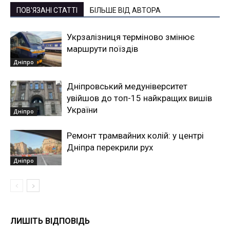
ПОВ'ЯЗАНІ СТАТТІ
БІЛЬШЕ ВІД АВТОРА
Укрзалізниця терміново змінює
маршрути поїздів
Дніпро
Дніпровський медуніверситет
увійшов до топ-15 найкращих вишів
України
Дніпро
Ремонт трамвайних колій: у центрі
Дніпра перекрили рух
Дніпро
ЛИШІТЬ ВІДПОВІДЬ