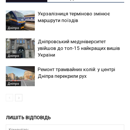
Укрзалізниця терміново змінює
маршрути поїздів
Дніпро
Дніпровський медуніверситет
увійшов до топ-15 найкращих вишів
України
Дніпро
Ремонт трамвайних колій: у центрі
Дніпра перекрили рух
Дніпро
ЛИШІТЬ ВІДПОВІДЬ