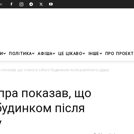
in
И
ПОЛІТИКА
АФІША
ЦЕ ЦІКАВО
ІНШЕ
ПРО ПРОЕКТ
показав, що сталося з його будинком після ракетного удару
ра показав, що
будинком після
у