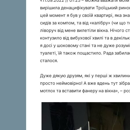
«11.09.2022 // 01:25 – можна вважати мо
вирішила денацифікувати Троїцький ринок
цей момент я був у своїй квартирі, яка зн
сидів за компом, та від «калібру» (чи що 
ліворуч від мене вилетіли вікна. Нічого 
контузило від вибухової хвилі та в декіль
я досі у шоковому стані та не дуже розумію
туалеті, їй також пощастило. Рада забила
сталося.
Дуже дякую друзям, які у перші ж хвилин
просто неймовірно! А вже вдень тут зібра
мотлох та вставити фанеру на вікна», – ро