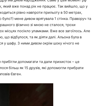
їм другим днем народження. Саме у цей момент рф
, який вже понад рік не працює. Так вийшло, що у
аходиться рівно навпроти прильоту в 50 метрах,
то було?) мене дивом врятувала 1 стінка. Праворуч та
страшного фізично зі мною не сталося, трохи
кох місцях посікло уламками. Вже все загоїлось. Але
, що відбулося, та як діяти далі. Альона була в
ся у шафу. З ними дивом окрім шоку нічого не
и прибігли допомагати та дали прихисток – це
лося більш як 15 друзів, які допомогли прибрати
зповів Євген.