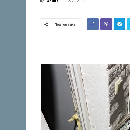
By
Галина
-
13.09.2022 12:12
Поділитися