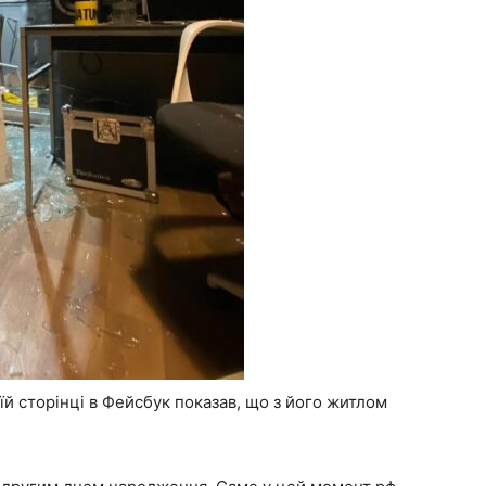
й сторінці в Фейсбук показав, що з його житлом