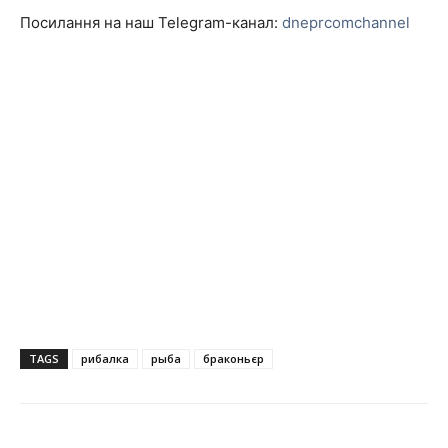
Посилання на наш Telegram-канал:
dneprcomchannel
TAGS
рибалка
рыба
браконьєр