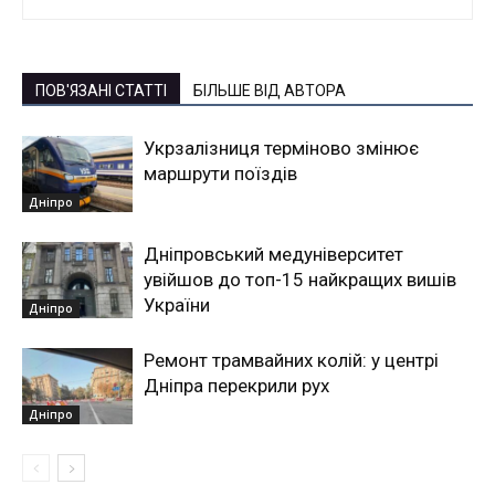
ПОВ'ЯЗАНІ СТАТТІ
БІЛЬШЕ ВІД АВТОРА
Укрзалізниця терміново змінює
маршрути поїздів
Дніпро
Дніпровський медуніверситет
увійшов до топ-15 найкращих вишів
України
Дніпро
Ремонт трамвайних колій: у центрі
Дніпра перекрили рух
Дніпро