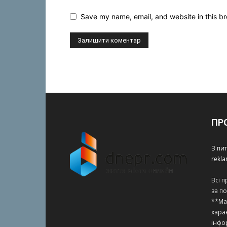
Save my name, email, and website in this br
ПР
З пи
rekl
Всі 
за п
**Ма
харак
інфо