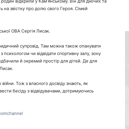
х родин відкрили у Камʼянському. Він для діючих та
ть на звістку про долю свого Героя. Сімей
ької ОВА Сергія Лисак.
ридичний супровід. Там можна також опанувати
з психологом чи відвідати спортивну залу, зону
едбачили й окремий простір для дітей. Де для
 Лисак.
війни. Тож з власного досвіду знають, як
вести бесіду з відвідувачами, дотримуючись
comchannel