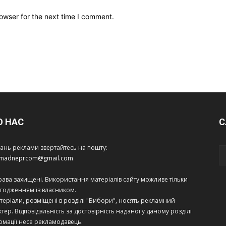
owser for the next time I comment.
О НАС
С
тань реклами звертайтесь на пошту:
amadneprcom@gmail.com
права захищені. Використання матеріалів сайту можливе тільки
огодженням із власником.
теріали, розміщені в розділі "Вибори", носять рекламний
тер. Відповідальність за достовірність наданої у даному розділі
рмації несе рекламодавець.