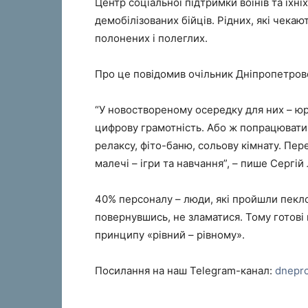
Центр соціальної підтримки воїнів та їхні
демобілізованих бійців. Рідних, які чекаю
полонених і полеглих.
Про це повідомив очільник Дніпропетровс
“У новоствореному осередку для них – ю
цифрову грамотність. Або ж попрацювати 
релаксу, фіто-баню, сольову кімнату. Пер
малечі – ігри та навчання”, – пише Сергій
40% персоналу – люди, які пройшли пекло 
повернувшись, не зламатися. Тому готові 
принципу «рівний – рівному».
Посилання на наш Telegram-канал:
dnepr