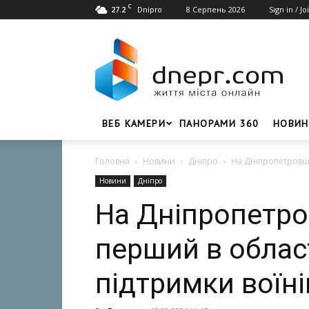
C
27.2
8 Серпень 2026
Sign in / Jo
Dnipro
Dnepr.com
–
Головний
портал
новин
Дніпра
ВЕБ КАМЕРИ
ПАНОРАМИ 360
НОВИН
Головна
Новини
Дніпро
На Дніпропетровщин
Новини
Дніпро
На Дніпропетро
перший в област
підтримки воїні