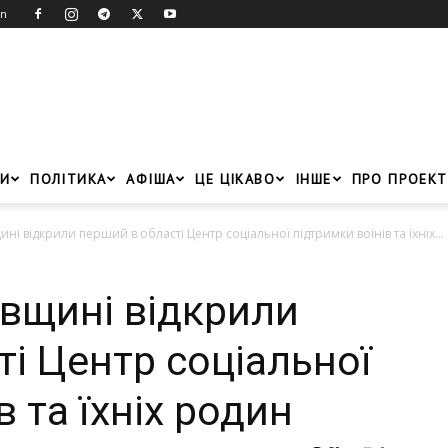
in
И
ПОЛІТИКА
АФІША
ЦЕ ЦІКАВО
ІНШЕ
ПРО ПРОЕКТ
і відкрили перший в області Центр соціальної підтримки воїнів та їхніх...
вщині відкрили
і Центр соціальної
в та їхніх родин