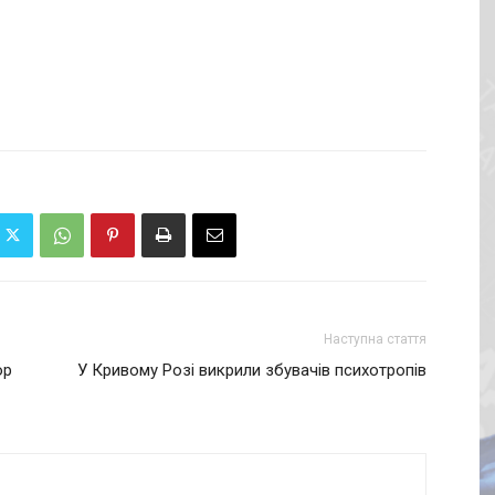
Наступна стаття
op
У Кривому Розі викрили збувачів психотропів