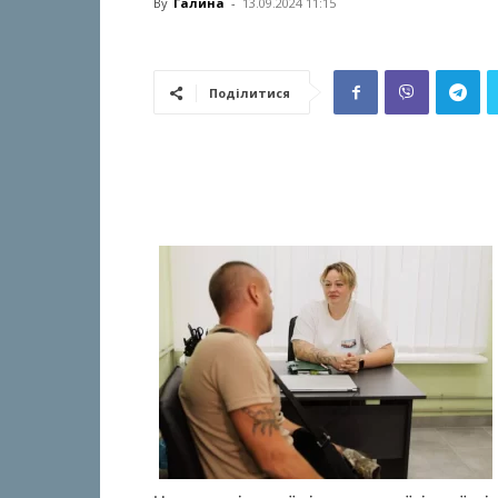
By
Галина
-
13.09.2024 11:15
Поділитися