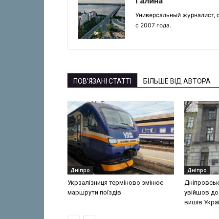
Галина
Универсальный журналист, с
с 2007 года.
ПОВ'ЯЗАНІ СТАТТІ
БІЛЬШЕ ВІД АВТОРА
Дніпро
Дніпро
Укрзалізниця терміново змінює
Дніпровськ
маршрути поїздів
увійшов до
вишів Укра