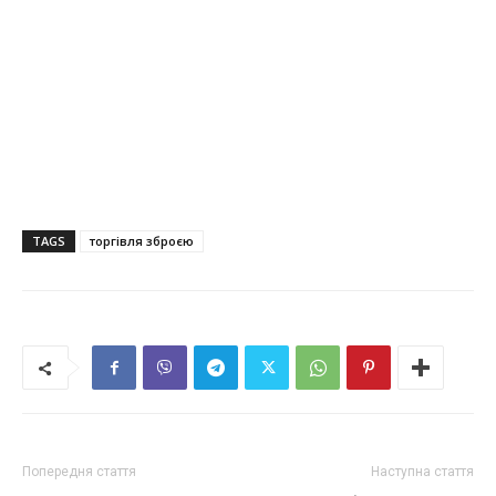
TAGS
торгівля зброєю
Попередня стаття
Наступна стаття