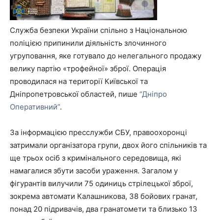
Служба безпеки України спільно з Національною
поліцією припинили діяльність злочинного
угруповання, яке готувало до нелегального продажу
велику партію «трофейної» зброї. Операція
проводилася на території Київської та
Дніпропетровської областей, пише
“Дніпро
Оперативний”
.
За інформацією пресслужби СБУ, правоохоронці
затримали організатора групи, двох його спільників та
ще трьох осіб з кримінального середовища, які
намагалися збути засоби ураження. Загалом у
фігурантів вилучили 75 одиниць стрілецької зброї,
зокрема автомати Калашникова, 38 бойових гранат,
понад 20 підривачів, два гранатомети та близько 13