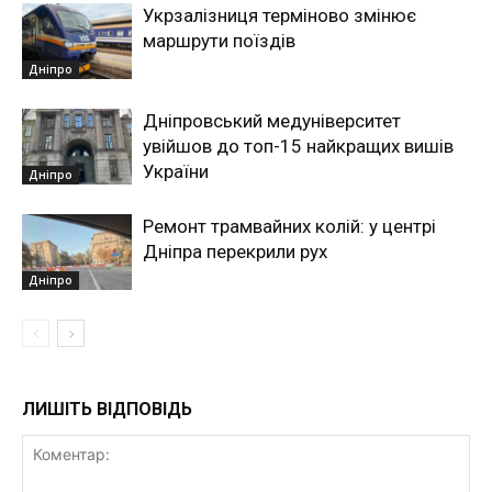
Укрзалізниця терміново змінює
маршрути поїздів
Дніпро
Дніпровський медуніверситет
увійшов до топ-15 найкращих вишів
України
Дніпро
Ремонт трамвайних колій: у центрі
Дніпра перекрили рух
Дніпро
ЛИШІТЬ ВІДПОВІДЬ