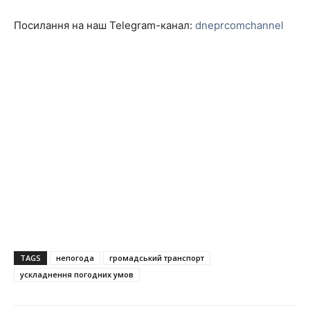
Посилання на наш Telegram-канал:
dneprcomchannel
TAGS
непогода
громадський транспорт
ускладнення погодних умов