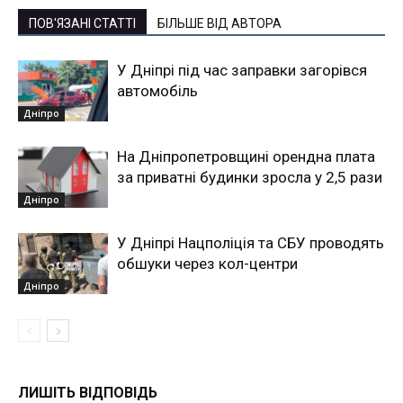
ПОВ'ЯЗАНІ СТАТТІ
БІЛЬШЕ ВІД АВТОРА
У Дніпрі під час заправки загорівся
автомобіль
Дніпро
На Дніпропетровщині орендна плата
за приватні будинки зросла у 2,5 рази
Дніпро
У Дніпрі Нацполіція та СБУ проводять
обшуки через кол-центри
Дніпро
ЛИШІТЬ ВІДПОВІДЬ