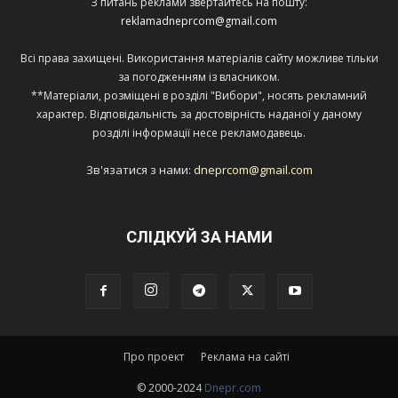
З питань реклами звертайтесь на пошту:
reklamadneprcom@gmail.com
Всі права захищені. Використання матеріалів сайту можливе тільки
за погодженням із власником.
**Матеріали, розміщені в розділі "Вибори", носять рекламний
характер. Відповідальність за достовірність наданої у даному
розділі інформації несе рекламодавець.
Зв'язатися з нами:
dneprcom@gmail.com
СЛІДКУЙ ЗА НАМИ
Про проект
Реклама на сайті
© 2000-2024
Dnepr.com