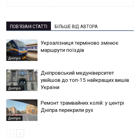
ПОВ'ЯЗАНІ СТАТТІ
БІЛЬШЕ ВІД АВТОРА
Укрзалізниця терміново змінює
маршрути поїздів
Дніпро
Дніпровський медуніверситет
увійшов до топ-15 найкращих вишів
України
Дніпро
Ремонт трамвайних колій: у центрі
Дніпра перекрили рух
Дніпро