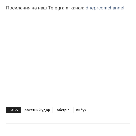
Посилання на наш Telegram-канал:
dneprcomchannel
TAGS
ракетний удар
обстріл
вибух