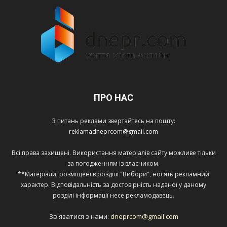
ПРО НАС
З питань реклами звертайтесь на пошту:
reklamadneprcom@gmail.com
Всі права захищені. Використання матеріалів сайту можливе тільки
за погодженням із власником.
**Матеріали, розміщені в розділі "Вибори", носять рекламний
характер. Відповідальність за достовірність наданої у даному
розділі інформації несе рекламодавець.
Зв'язатися з нами:
dneprcom@gmail.com