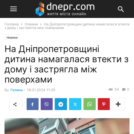
Головна
Новини
На Дніпропетровщині дитина намагалася втекти
з дому і застрягла між поверхами
Новини
На Дніпропетровщині
дитина намагалася втекти з
дому і застрягла між
поверхами
34
0
By
Галина
-
18.01.2024 11:20