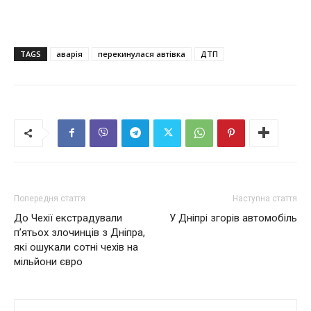
TAGS
аварія
перекинулася автівка
ДТП
Попередня стаття
Наступна стаття
До Чехії екстрадували
У Дніпрі згорів автомобіль
п’ятьох злочинців з Дніпра,
які ошукали сотні чехів на
мільйони євро