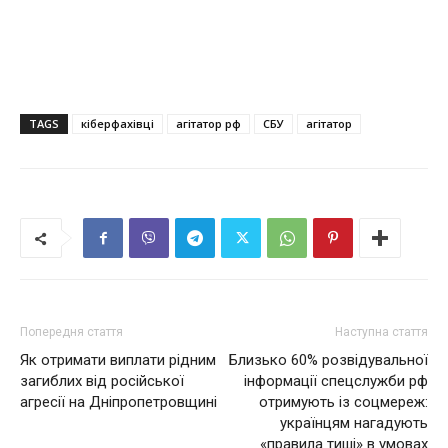
TAGS
кіберфахівці
агітатор рф
СБУ
агітатор
Попередня стаття
Наступна стаття
Як отримати виплати рідним
Близько 60% розвідувальної
загиблих від російської
інформації спецслужби рф
агресії на Дніпропетровщині
отримують із соцмереж:
українцям нагадують
«правила тиші» в умовах