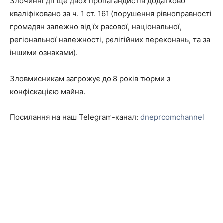
Злочинні дії ще двох пропагандистів додатково
кваліфіковано за ч. 1 ст. 161 (порушення рівноправності
громадян залежно від їх расової, національної,
регіональної належності, релігійних переконань, та за
іншими ознаками).
Зловмисникам загрожує до 8 років тюрми з
конфіскацією майна.
Посилання на наш Telegram-канал:
dneprcomchannel