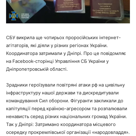
СБУ викрила ще чотирьох проросійських інтернет-
агітаторів, які діяли у різних регіонах України.
Координатора затримали у Дніпрі. Про це повідомляє
на Facebook-сторінці Управління СБ України у
Дніпропетровській області.
Зрадники героїзували повітряні атаки рф на цивільну
інфраструктуру нашої держави та дискредитували
командування Сил оборони. Фігуранти закликали до
капітуляції перед країною-агресором та розпалювали
ненависть серед різних національних громад України.
Так у Дніпрі: Затримано координатора місцевого
осередку прокремлівської організації «народовладдя».