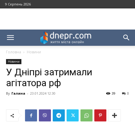
9 Серпень 2026
Головна
Новини
Новини
У Дніпрі затримали
агітатора рф
By
Галина
-
23.01.2024 12:30
39
0