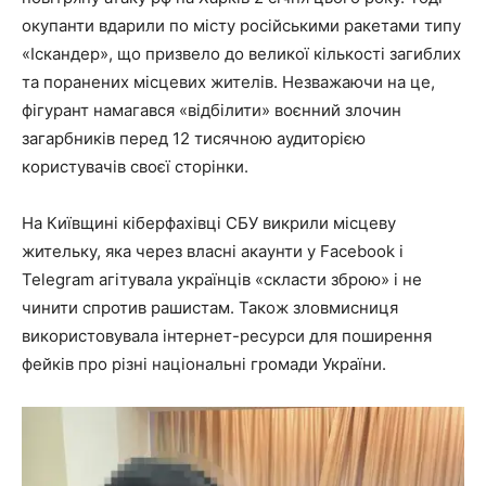
окупанти вдарили по місту російськими ракетами типу
«Іскандер», що призвело до великої кількості загиблих
та поранених місцевих жителів. Незважаючи на це,
фігурант намагався «відбілити» воєнний злочин
загарбників перед 12 тисячною аудиторією
користувачів своєї сторінки.
На Київщині кіберфахівці СБУ викрили місцеву
жительку, яка через власні акаунти у Facebook і
Telegram агітувала українців «скласти зброю» і не
чинити спротив рашистам. Також зловмисниця
використовувала інтернет-ресурси для поширення
фейків про різні національні громади України.