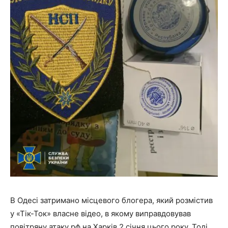
В Одесі затримано місцевого блогера, який розмістив
у «Тік-Ток» власне відео, в якому виправдовував
повітряну атаку рф на Харків 2 січня цього року. Тоді