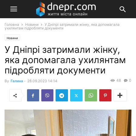
Головна
Новини
У Дніпрі затримали жінку, яка допомагала
ухилянтам підробляти документи
Новини
У Дніпрі затримали жінку,
яка допомагала ухилянтам
підробляти документи
48
0
By
Галина
-
28.09.2023 14:14