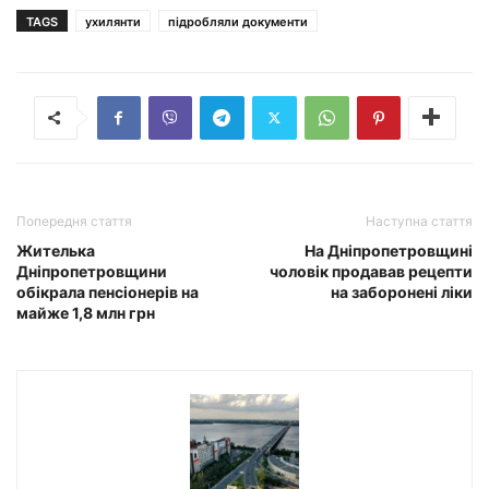
TAGS
ухилянти
підробляли документи
Попередня стаття
Наступна стаття
Жителька
На Дніпропетровщині
Дніпропетровщини
чоловік продавав рецепти
обікрала пенсіонерів на
на заборонені ліки
майже 1,8 млн грн