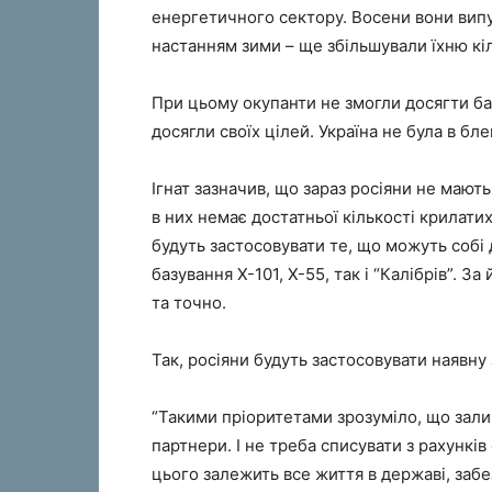
енергетичного сектору. Восени вони випу
настанням зими – ще збільшували їхню кіл
При цьому окупанти не змогли досягти ба
досягли своїх цілей. Україна не була в бле
Ігнат зазначив, що зараз росіяни не мают
в них немає достатньої кількості крилати
будуть застосовувати те, що можуть собі 
базування Х-101, Х-55, так і “Калібрів”. З
та точно.
Так, росіяни будуть застосовувати наявну
“Такими пріоритетами зрозуміло, що зали
партнери. І не треба списувати з рахункі
цього залежить все життя в державі, забе