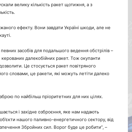
скали велику кількість ракет щотижня, а з
ькість.
жаного ефекту. Вони завдати Україні шкоди, але не
кауті.
ь певних засобів для подальшого ведення обстрілів –
х керованих далекобійних ракет. Тож окупанти
дозволити. Це стосується ракет повітряного
а його словами, це ракети, які можуть летіти далеко
 зброю по найбільш пріоритетних для них цілях.
шається і західне озброєння, яке нам надають
в об’єкти нашого паливно-енергетичного сектору, від
зпечення Збройних сил. Ворог буде це робити”, –