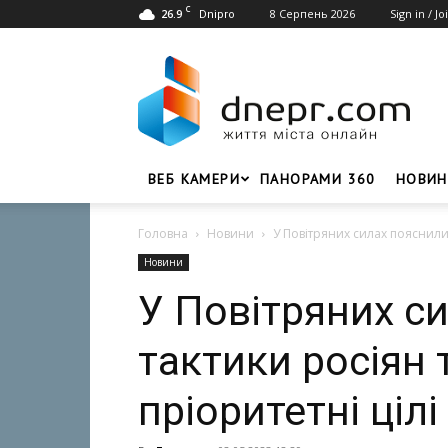
C
26.9
8 Серпень 2026
Sign in / Jo
Dnipro
Dnepr.com
–
Головний
портал
новин
Дніпра
ВЕБ КАМЕРИ
ПАНОРАМИ 360
НОВИН
Головна
Новини
У Повітряних силах пояснили 
Новини
У Повітряних с
тактики росіян 
пріоритетні цілі