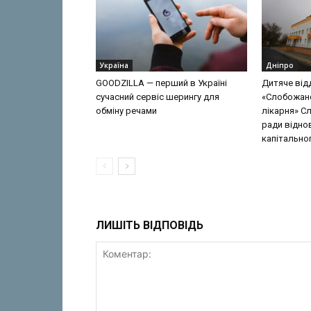
Україна
Дніпро
GOODZILLA — перший в Україні
Дитяче від
сучасний сервіс шерингу для
«Слобожан
обміну речами
лікарня» С
ради відно
капітально
ЛИШІТЬ ВІДПОВІДЬ