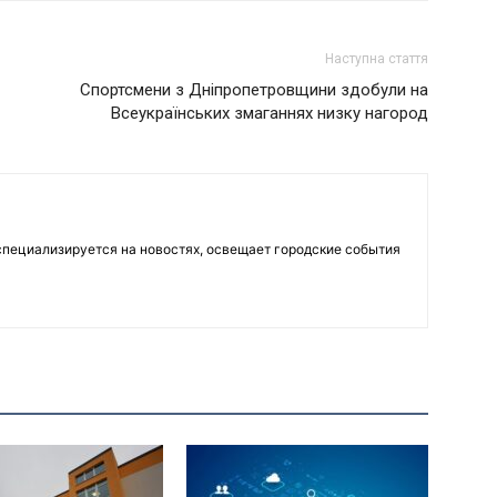
Наступна стаття
Спортсмени з Дніпропетровщини здобули на
Всеукраїнських змаганнях низку нагород
пециализируется на новостях, освещает городские события