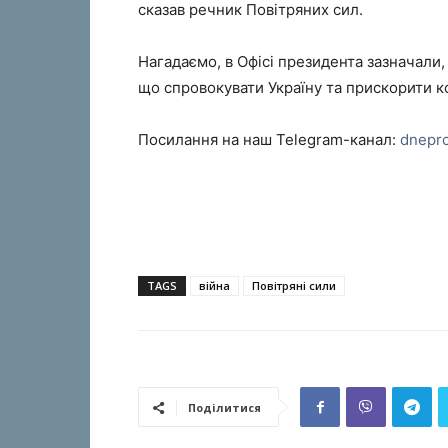
сказав речник Повітряних сил.
Нагадаємо, в Офісі президента зазначали
що спровокувати Україну та прискорити к
Посилання на наш Telegram-канал:
dnepr
TAGS
війна
Повітряні сили
Поділитися