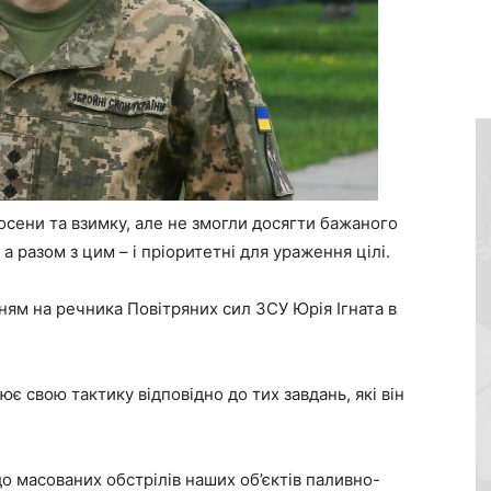
осени та взимку, але не змогли досягти бажаного
 а разом з цим – і пріоритетні для ураження цілі.
ням на речника Повітряних сил ЗСУ Юрія Ігната в
є свою тактику відповідно до тих завдань, які він
до масованих обстрілів наших об’єктів паливно-