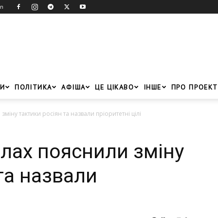
in
И
ПОЛІТИКА
АФІША
ЦЕ ЦІКАВО
ІНШЕ
ПРО ПРОЕКТ
зміну тактики росіян та назвали пріоритетні цілі
илах пояснили зміну
та назвали