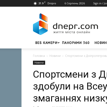
C
31.9
6 Серпень 2026
Sign in / Jo
Dnipro
Dnepr.com
–
Головний
портал
новин
Дніпра
ВЕБ КАМЕРИ
ПАНОРАМИ 360
НОВИН
Головна
Новини
Спортсмени з Дніпропетровщ
Новини
Спортсмени з 
здобули на Все
змаганнях низк