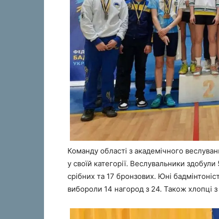
Команду області з академічного веслува
у своїй категорії. Веслувальники здобули 
срібних та 17 бронзових. Юні бадмінтоніст
вибороли 14 нагород з 24. Також хлопці 