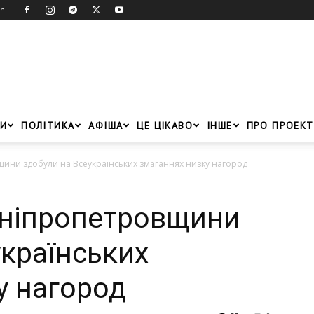
in
И
ПОЛІТИКА
АФІША
ЦЕ ЦІКАВО
ІНШЕ
ПРО ПРОЕКТ
ини здобули на Всеукраїнських змаганнях низку нагород
Дніпропетровщини
українських
у нагород