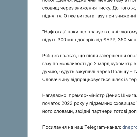
сховищ через зниження тиску. До того ж
підняття. Отже витрата газу при зниженні
“Нафтогаз” поки що планує в січні-лютом
підуть 300 млн доларів від ЄБРР, 350 млн 
Рябцев вважає, що після завершення опал
газу по можливості до 2 млрд кубометрів 
думаю, будуть закупівлі через Польщу – 
Словаччину відпрацьовується шлях із терм
Нагадаємо, прем’єр-міністр Денис Шмигаль
початок 2023 року у підземних сховищах У
його словами, західні партнери готові до
Посилання на наш Telegram-канал:
dnepr