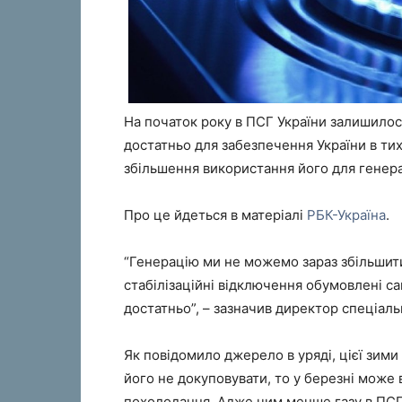
На початок року в ПСГ України залишилося
достатньо для забезпечення України в тих 
збільшення використання його для генера
Про це йдеться в матеріалі
РБК-Україна
.
“Генерацію ми не можемо зараз збільшити
стабілізаційні відключення обумовлені сам
достатньо”, – зазначив директор спеціал
Як повідомило джерело в уряді, цієї зими
його не докуповувати, то у березні може 
похолодання. Адже чим менше газу в ПСГ,