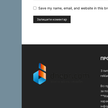
Save my name, email, and website in this br
ПР
З пи
rekl
Всі 
за п
**Ма
харак
інфо