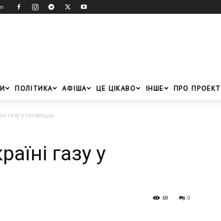
in
И
ПОЛІТИКА
АФІША
ЦЕ ЦІКАВО
ІНШЕ
ПРО ПРОЕКТ
ні газу у сховищах
раїні газу у
69
0