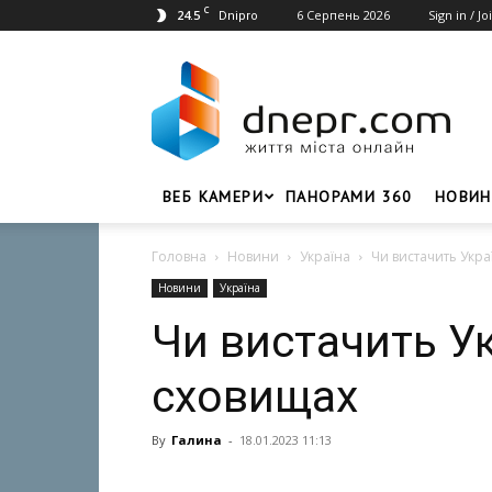
C
24.5
6 Серпень 2026
Sign in / Jo
Dnipro
Dnepr.com
–
Головний
портал
новин
Дніпра
ВЕБ КАМЕРИ
ПАНОРАМИ 360
НОВИН
Головна
Новини
Україна
Чи вистачить Украї
Новини
Україна
Чи вистачить Ук
сховищах
By
Галина
-
18.01.2023 11:13