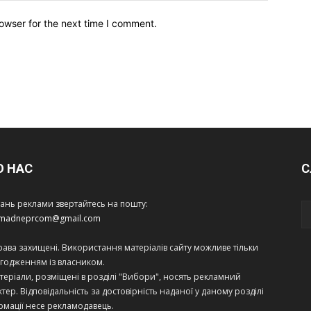
owser for the next time I comment.
О НАС
С
тань реклами звертайтесь на пошту:
amadneprcom@gmail.com
права захищені. Використання матеріалів сайту можливе тільки
огодженням із власником.
теріали, розміщені в розділі "Вибори", носять рекламний
тер. Відповідальність за достовірність наданої у даному розділі
рмації несе рекламодавець.