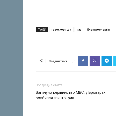
TAGS
газосховища
газ
Електроенергія
Поділитися
Попередня стаття
Загинуло керівництво МВС: у Броварах
розбився гвинтокрил