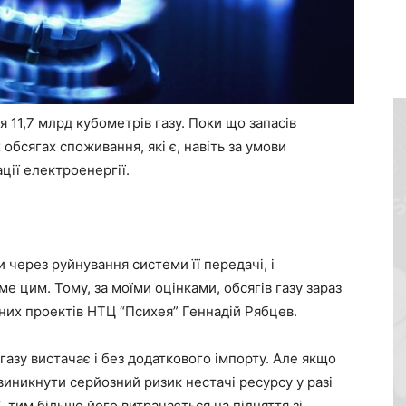
 11,7 млрд кубометрів газу. Поки що запасів
обсягах споживання, які є, навіть за умови
ції електроенергії.
 через руйнування системи її передачі, і
е цим. Тому, за моїми оцінками, обсягів газу зараз
ьних проектів НТЦ “Психея” Геннадій Рябцев.
 газу вистачає і без додаткового імпорту. Але якщо
виникнути серйозний ризик нестачі ресурсу у разі
 тим більше його витрачається на підняття зі