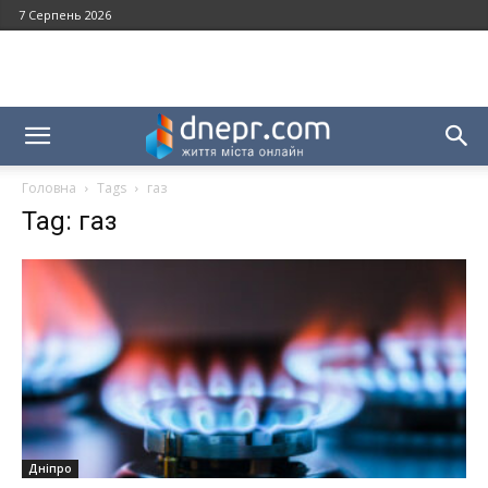
7 Серпень 2026
Головна
Tags
газ
Tag: газ
Дніпро