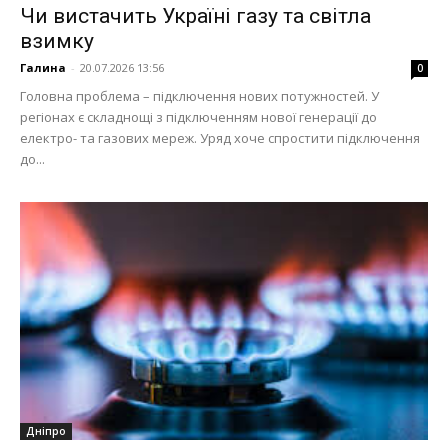
Чи вистачить Україні газу та світла
взимку
Галина
-
20.07.2026 13:56
0
Головна проблема – підключення нових потужностей. У
регіонах є складнощі з підключенням нової генерації до
електро- та газових мереж. Уряд хоче спростити підключення
до...
Дніпро