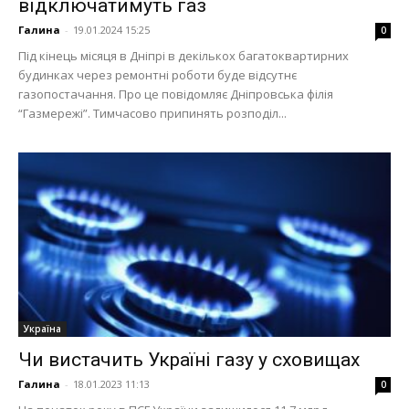
відключатимуть газ
Галина
-
19.01.2024 15:25
0
Під кінець місяця в Дніпрі в декількох багатоквартирних
будинках через ремонтні роботи буде відсутнє
газопостачання. Про це повідомляє Дніпровська філія
“Газмережі”. Тимчасово припинять розподіл...
Україна
Чи вистачить Україні газу у сховищах
Галина
-
18.01.2023 11:13
0