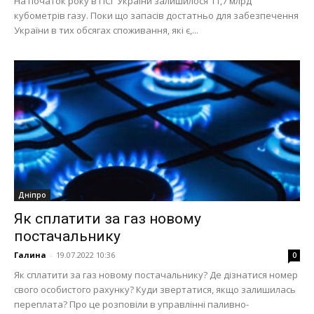
На початок року в ПСГ України залишилося 11,7 млрд
кубометрів газу. Поки що запасів достатньо для забезпечення
України в тих обсягах споживання, які є,...
Дніпро
Як сплатити за газ новому
постачальнику
Галина
-
19.07.2022 10:36
0
Як сплатити за газ новому постачальнику? Де дізнатися номер
свого особистого рахунку? Куди звертатися, якщо залишилась
переплата? Про це розповіли в управлінні паливно-