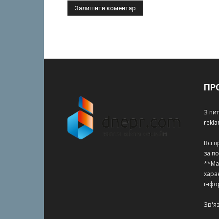
ПР
З пи
rekl
Всі 
за п
**Ма
харак
інфо
Зв'я