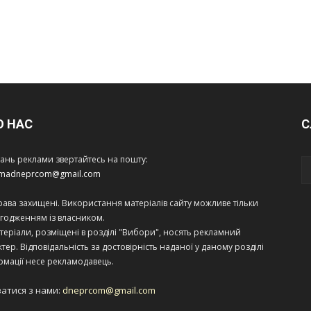
О НАС
С
тань реклами звертайтесь на пошту:
amadneprcom@gmail.com
права захищені. Використання матеріалів сайту можливе тільки
огодженням із власником.
теріали, розміщені в розділі "Вибори", носять рекламний
тер. Відповідальність за достовірність наданої у даному розділі
рмації несе рекламодавець.
затися з нами:
dneprcom@gmail.com