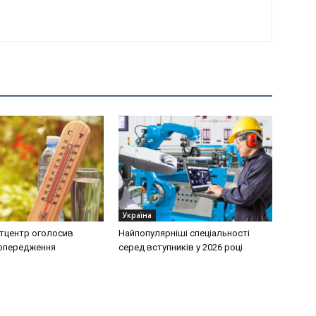
Україна
тцентр оголосив
Найпопулярніші спеціальності
попередження
серед вступників у 2026 році