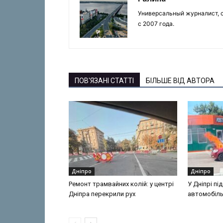
Универсальный журналист, с
с 2007 года.
ПОВ'ЯЗАНІ СТАТТІ
БІЛЬШЕ ВІД АВТОРА
Дніпро
Дніпро
Ремонт трамвайних колій: у центрі
У Дніпрі пі
Дніпра перекрили рух
автомобіл