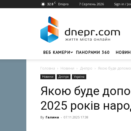
C
32.8
7 Серпень 2026
Sign in / Jo
Dnipro
Dnepr.com
–
Головний
портал
новин
Дніпра
ВЕБ КАМЕРИ
ПАНОРАМИ 360
НОВИН
Головна
Новини
Дніпро
Якою буде допомог
Новини
Дніпро
Україна
Якою буде допом
2025 років нар
By
Галина
-
07.11.2025 17:38