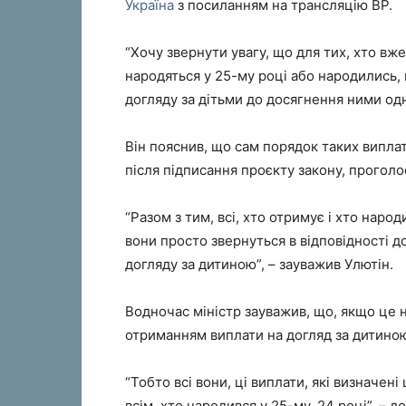
Україна
з посиланням на трансляцію ВР.
“Хочу звернути увагу, що для тих, хто вже
народяться у 25-му році або народились,
догляду за дітьми до досягнення ними одно
Він пояснив, що сам порядок таких випла
після підписання проєкту закону, проголо
“Разом з тим, всі, хто отримує і хто нар
вони просто звернуться в відповідності д
догляду за дитиною”, – зауважив Улютін.
Водночас міністр зауважив, що, якщо це 
отриманням виплати на догляд за дитиною
“Тобто всі вони, ці виплати, які визначен
всім, хто народився у 25-му, 24 році”, – до