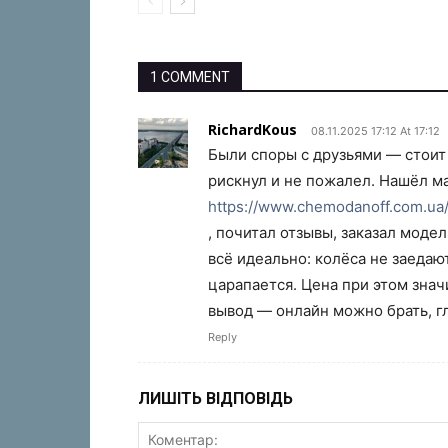
1 COMMENT
RichardKous
08.11.2025 17:12 At 17:12
Были споры с друзьями — стоит 
рискнул и не пожалел. Нашёл м
https://www.chemodanoff.com.u
, почитал отзывы, заказал моде
всё идеально: колёса не заедаю
царапается. Цена при этом знач
вывод — онлайн можно брать, г
Reply
ЛИШІТЬ ВІДПОВІДЬ