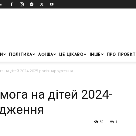
in
И
ПОЛІТИКА
АФІША
ЦЕ ЦІКАВО
ІНШЕ
ПРО ПРОЕКТ
а на дітей 2024-2025 років народження
ога на дітей 2024-
одження
30
1