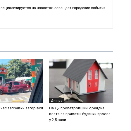
пециализируется на новостях, освещает городские события
Дніпро
д час заправки загорівся
На Дніпропетровщині орендна
ь
плата за приватні будинки зросла
у 2,5 рази