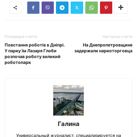
Попередня стаття
Наступна стаття
Повстання роботів в Дніпрі.
На Днепропетровщине
У парку їм Лазаря Глоби
задержали наркоторговца
розпочав роботу великий
роботопарк
Галина
Универсальный журналист, специализируется на