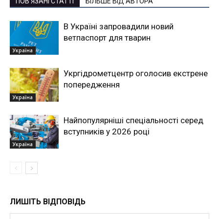
ПОВ'ЯЗАНІ СТАТТІ
БІЛЬШЕ ВІД АВТОРА
В Україні запровадили новий
ветпаспорт для тварин
Україна
Укргідрометцентр оголосив екстрене
попередження
Україна
Найпопулярніші спеціальності серед
вступників у 2026 році
Україна
ЛИШІТЬ ВІДПОВІДЬ