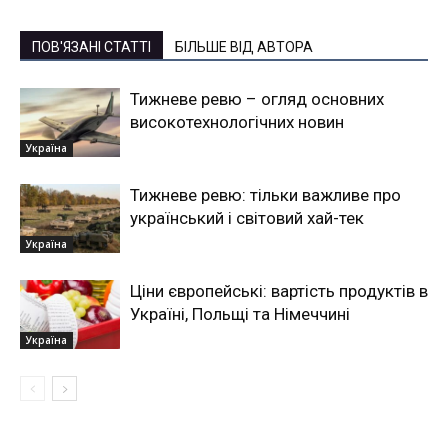
ПОВ'ЯЗАНІ СТАТТІ
БІЛЬШЕ ВІД АВТОРА
Тижневе ревю – огляд основних
високотехнологічних новин
Україна
Тижневе ревю: тільки важливе про
український і світовий хай-тек
Україна
Ціни європейські: вартість продуктів в
Україні, Польщі та Німеччині
Україна