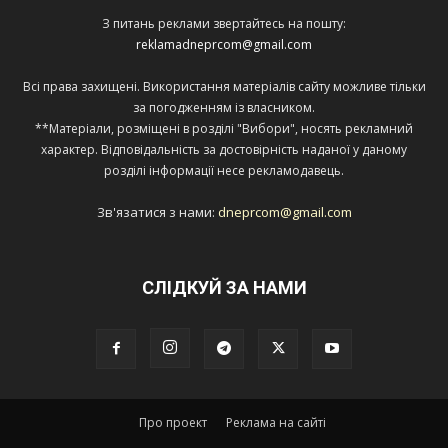
З питань реклами звертайтесь на пошту:
reklamadneprcom@gmail.com
Всі права захищені. Використання матеріалів сайту можливе тільки
за погодженням із власником.
**Матеріали, розміщені в розділі "Вибори", носять рекламний
характер. Відповідальність за достовірність наданої у даному
розділі інформації несе рекламодавець.
Зв'язатися з нами:
dneprcom@gmail.com
СЛІДКУЙ ЗА НАМИ
Про проект
Реклама на сайті