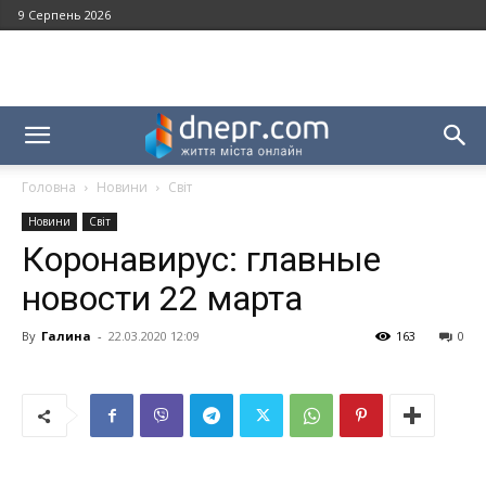
9 Серпень 2026
Головна
Новини
Світ
Новини
Світ
Коронавирус: главные
новости 22 марта
By
Галина
-
22.03.2020 12:09
163
0