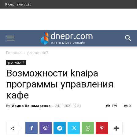
9 Серпень 2026
Головна
promotion7
promotion7
Возможности knaipa
программы управления
кафе
By
Ирина Пономаренко
-
24.11.2021 10:21
139
0