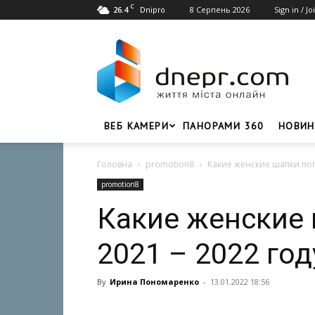
C
26.4
8 Серпень 2026
Sign in / Jo
Dnipro
Dnepr.com
–
Головний
портал
новин
Дніпра
ВЕБ КАМЕРИ
ПАНОРАМИ 360
НОВИН
Головна
promotion8
Какие женские шапки поп
promotion8
Какие женские
2021 – 2022 год
By
Ирина Пономаренко
-
13.01.2022 18:56