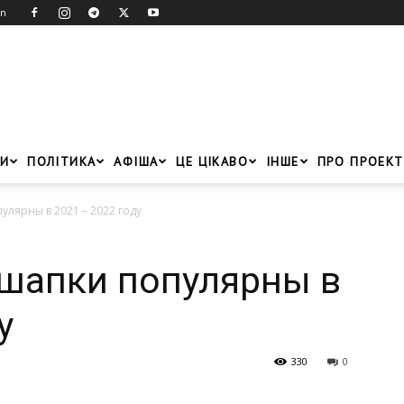
in
И
ПОЛІТИКА
АФІША
ЦЕ ЦІКАВО
ІНШЕ
ПРО ПРОЕКТ
улярны в 2021 – 2022 году
 шапки популярны в
у
330
0