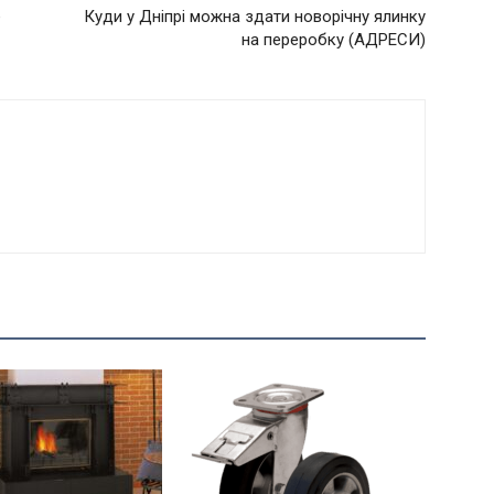
е
Куди у Дніпрі можна здати новорічну ялинку
на переробку (АДРЕСИ)