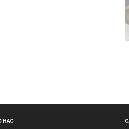
О НАС
С