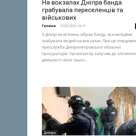
На вокзалах Дніпра банда
грабувала переселенців та
військових
Галина
-
15.02.2023 16:11
У Дніпрі ексв'язень зібрав банду, яка місяцями
грабувала людей на вокзалах. Про це повідомл
пресслужба Дніпропетровської обласної
прокуратури. Організатор залучив до злочинно
діяльності своїх трьох...
Дніпро