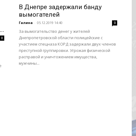
В Днепре задержали банду
вымогателей
Галина
-
05.12.2019 14:40
0
..
За вымогательство денег у жителей
Днепропетровской области полицейские с
0
участием спецназа КОРД задержали двух членов
преступной группировки. Угрожая физической
расправой и уничтожением имущества,
мужчины...
е