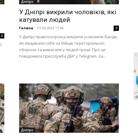
Дніпро
У Дніпрі викрили чоловіків, які
катували людей
Галина
-
01.03.2023 17:46
0
0
У Дніпрі правоохоронці викрили учасників банди,
які видавали себе за бійців територіальної
ю
оборони та вимагали у людей гроші. Про це
повідомила пресслужба ДБР у Telegram. За...
Дніпро