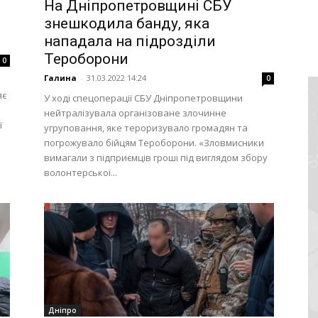
На Дніпропетровщині СБУ
знешкодила банду, яка
нападала на підрозділи
Тероборони
0
Галина
-
31.03.2022 14:24
0
яє
У ході спецоперації СБУ Дніпропетровщини
нейтралізувала організоване злочинне
ї
угруповання, яке тероризувало громадян та
погрожувало бійцям Тероборони. «Зловмисники
вимагали з підприємців гроші під виглядом збору
волонтерської...
Дніпро