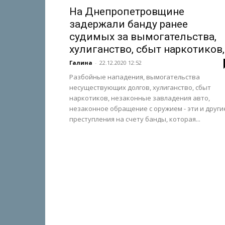
На Днепропетровщине
задержали банду ранее
судимых за вымогательства,
хулиганство, сбыт наркотиков,.
Галина
-
22.12.2020 12:52
Разбойные нападения, вымогательства
несуществующих долгов, хулиганство, сбыт
наркотиков, незаконные завладения авто,
незаконное обращение с оружием - эти и други
преступления на счету банды, которая...