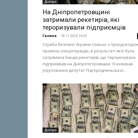
Дніпро
На Дніпропетровщині
затримали рекетирів, які
тероризували підприємців
Галина
-
18.11.2024 16:09
Служба безпеки України спільно з прокуратуро
провела спецоперацію, в результаті якої була
затримана банда рекетирів, що тероризувала
підприємців на Дніпропетровщині. Очолював
угруповання депутат Підгородненьської...
Дніпро