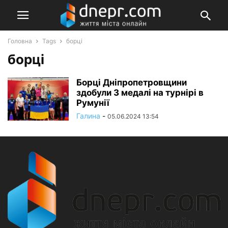
Головна
Tags
борці
борці
Борці Дніпропетровщини
здобули 3 медалі на турнірі в
Румунії
Галина
-
05.06.2024 13:54