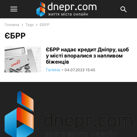
Головна
Tags
ЄБРР
ЄБРР
ЄБРР надає кредит Дніпру, щоб
у місті впоралися з напливом
біженців
Галина
-
04.07.2023 15:45