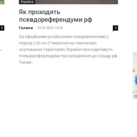
Україна
Як проходять
псевдореферендуми рф
Галина
-
23.09.2022 14:29
0
0
За офіційними російськими повідомленнями у
період з 23 по 27 вересня на тимчасово
.
окупованих територіях України проходитимуть
псевдореферендуми про входження до складу рф.
Таким...