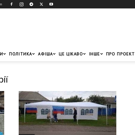
in
И
ПОЛІТИКА
АФІША
ЦЕ ЦІКАВО
ІНШЕ
ПРО ПРОЕКТ
ії