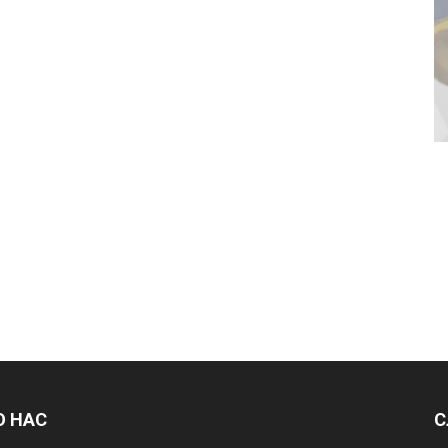
О НАС
С