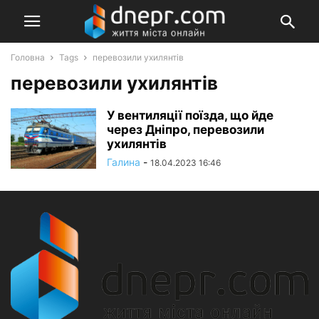
Головна
Tags
перевозили ухилянтів
перевозили ухилянтів
У вентиляції поїзда, що йде
через Дніпро, перевозили
ухилянтів
Галина
-
18.04.2023 16:46